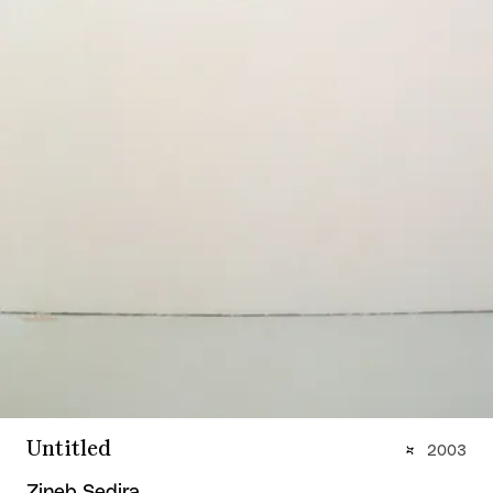
Untitled
2003
Zineb Sedira