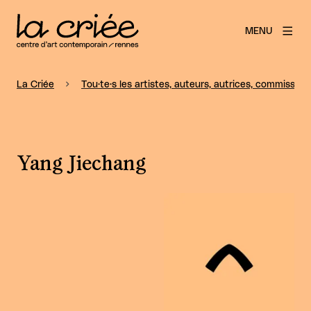
MENU
La Criée
Tou·te·s les artistes, auteurs, autrices, commissaire
Yang Jiechang
Agrandir