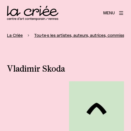
MENU
La Criée
Tou·te·s les artistes, auteurs, autrices, commissaire
Vladimir Skoda
Agrandir