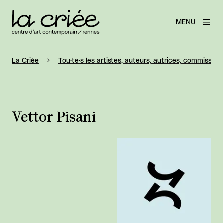
MENU
La Criée
Tou·te·s les artistes, auteurs, autrices, commissaire
Vettor Pisani
Agrandir