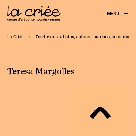
MENU
La Criée
Tou·te·s les artistes, auteurs, autrices, commissaire
Teresa Margolles
Agrandir