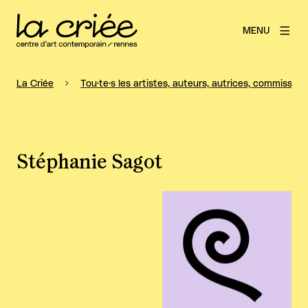
MENU
La Criée
Tou·te·s les artistes, auteurs, autrices, commissaire
Stéphanie Sagot
Agrandir