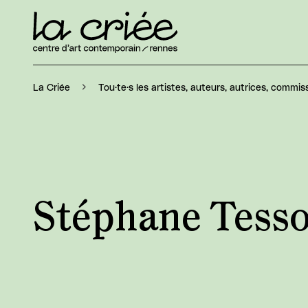
La Criée
Tou·te·s les artistes, auteurs, autrices, commiss
Stéphane Tess