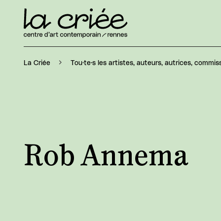
La Criée
Tou·te·s les artistes, auteurs, autrices, commiss
Rob Annema