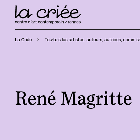
La Criée
Tou·te·s les artistes, auteurs, autrices, commiss
René Magritte