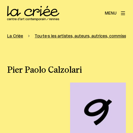
MENU
La Criée
Tou·te·s les artistes, auteurs, autrices, commissaire
Pier Paolo Calzolari
Agrandir