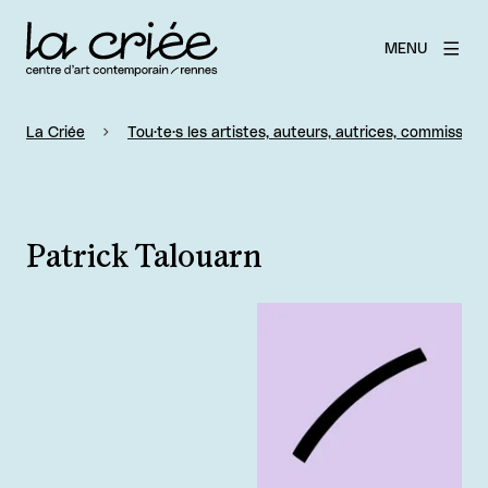
MENU
La Criée
Tou·te·s les artistes, auteurs, autrices, commissaire
Patrick Talouarn
Agrandir