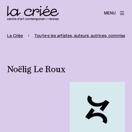
MENU
La Criée
Tou·te·s les artistes, auteurs, autrices, commissaire
Noëlig Le Roux
Agrandir