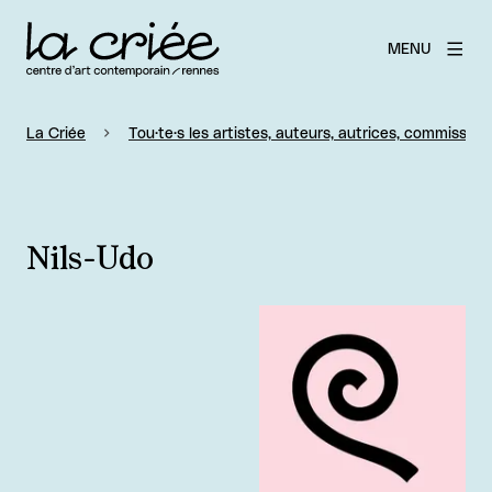
MENU
La Criée
Tou·te·s les artistes, auteurs, autrices, commissaire
Nils-Udo
Agrandir