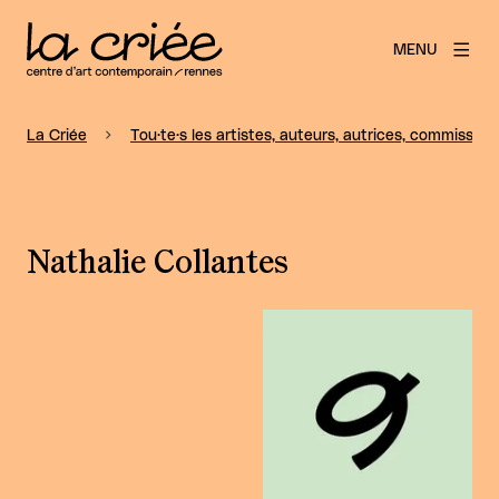
MENU
La Criée
Tou·te·s les artistes, auteurs, autrices, commissaire
Nathalie Collantes
Agrandir