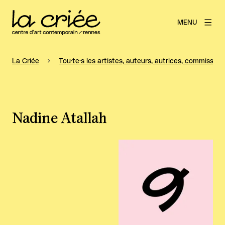
MENU
La Criée
Tou·te·s les artistes, auteurs, autrices, commissaire
Nadine Atallah
Agrandir