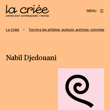
MENU
La Criée
Tou·te·s les artistes, auteurs, autrices, commissaire
Nabil Djedouani
Agrandir