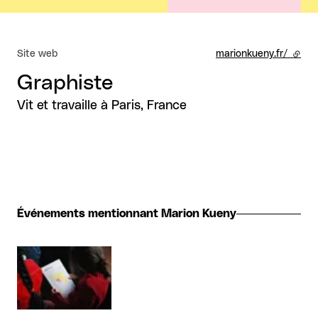
Site web
marionkueny.fr/
- lien
Graphiste
Vit et travaille à Paris, France
Événements mentionnant Marion Kueny