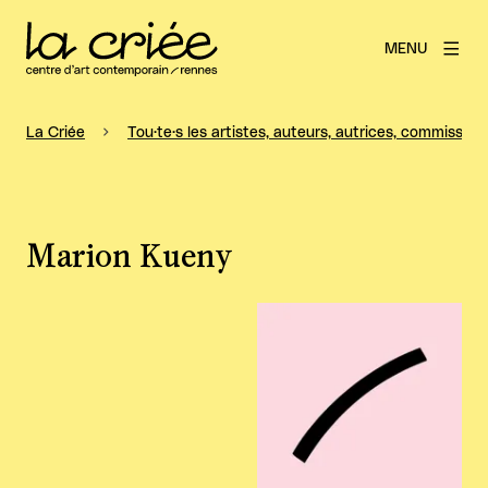
MENU
La Criée
Tou·te·s les artistes, auteurs, autrices, commissaire
Marion Kueny
Agrandir