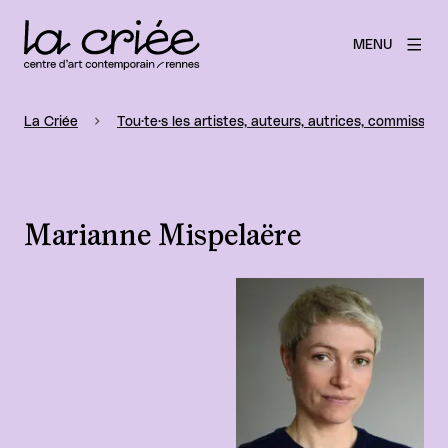
MENU
La Criée
Tou·te·s les artistes, auteurs, autrices, commissaire
Marianne Mispelaëre
Agrandir