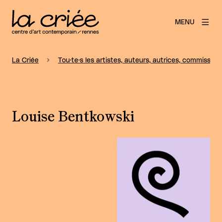
MENU
La Criée
Tou·te·s les artistes, auteurs, autrices, commissaire
Louise Bentkowski
Agrandir