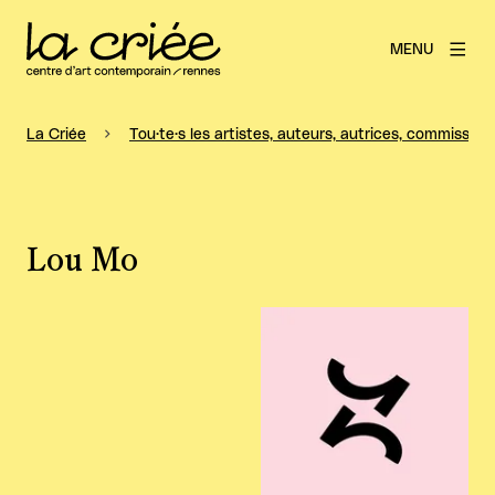
MENU
La Criée
Tou·te·s les artistes, auteurs, autrices, commissaire
Lou Mo
Agrandir