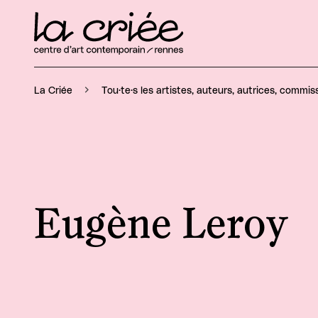
La Criée
Tou·te·s les artistes, auteurs, autrices, commiss
Eugène Leroy