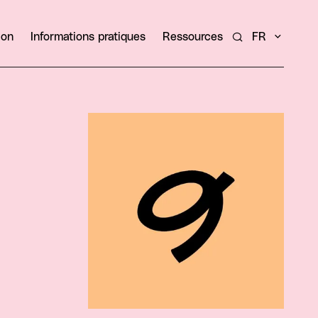
ion
Informations pratiques
Ressources
FR
Rechercher un ar
Agrandir