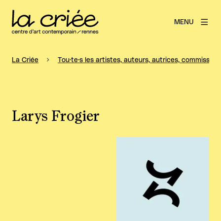
MENU
La Criée
Tou·te·s les artistes, auteurs, autrices, commissaire
Larys Frogier
Agrandir