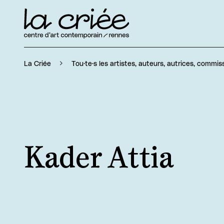
La Criée
Tou·te·s les artistes, auteurs, autrices, commiss
Kader Attia