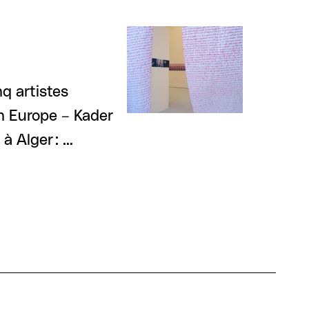
nq artistes
n Europe – Kader
 à Alger : …