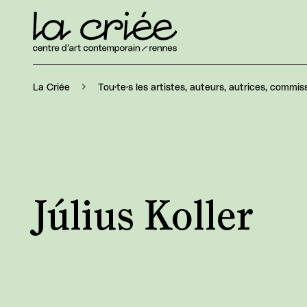
La Criée
Tou·te·s les artistes, auteurs, autrices, commiss
Július Koller