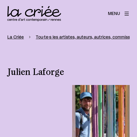
MENU
La Criée
Tou·te·s les artistes, auteurs, autrices, commissaire
Julien Laforge
Agrandir