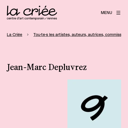
MENU
La Criée
Tou·te·s les artistes, auteurs, autrices, commissaire
Jean-Marc Depluvrez
Agrandir