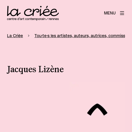
MENU
La Criée
Tou·te·s les artistes, auteurs, autrices, commissaire
Jacques Lizène
Agrandir