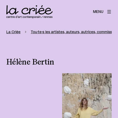
MENU
La Criée
Tou·te·s les artistes, auteurs, autrices, commissaire
Hélène Bertin
Agrandir