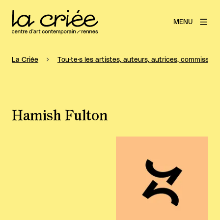
MENU
La Criée
Tou·te·s les artistes, auteurs, autrices, commissaire
Hamish Fulton
Agrandir