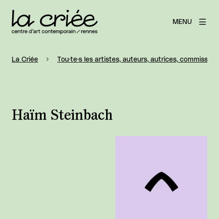
MENU
La Criée
Tou·te·s les artistes, auteurs, autrices, commissaire
Haïm Steinbach
Agrandir