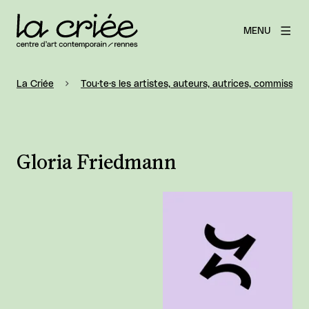
MENU
La Criée
Tou·te·s les artistes, auteurs, autrices, commissaire
Gloria Friedmann
Agrandir