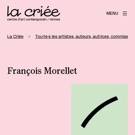
MENU
La Criée
Tou·te·s les artistes, auteurs, autrices, commissaire
François Morellet
Agrandir