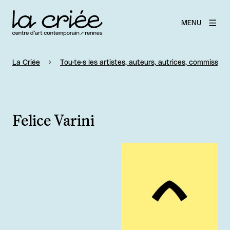
MENU
La Criée
Tou·te·s les artistes, auteurs, autrices, commissaire
Felice Varini
Agrandir