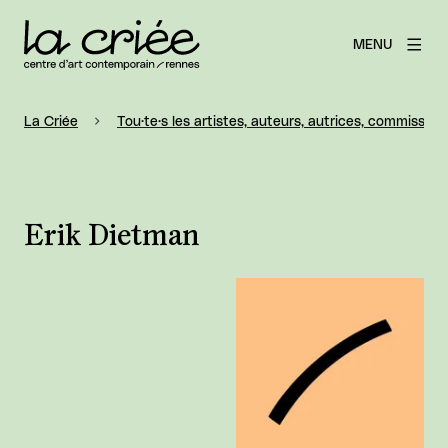
MENU
La Criée
Tou·te·s les artistes, auteurs, autrices, commissaire
Erik Dietman
Agrandir