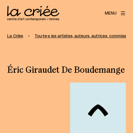
MENU
La Criée
Tou·te·s les artistes, auteurs, autrices, commissaire
Éric Giraudet De Boudemange
Agrandir