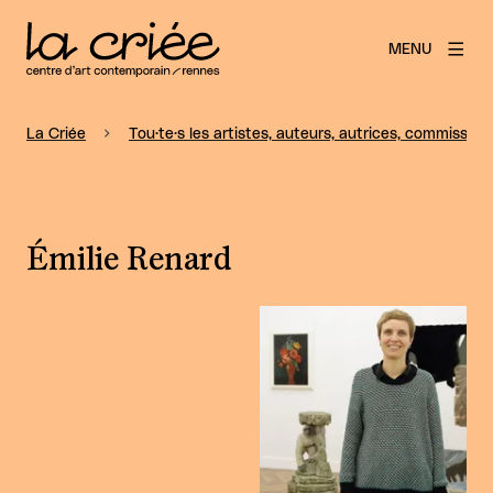
MENU
La Criée
Tou·te·s les artistes, auteurs, autrices, commissaire
Émilie Renard
Agrandir