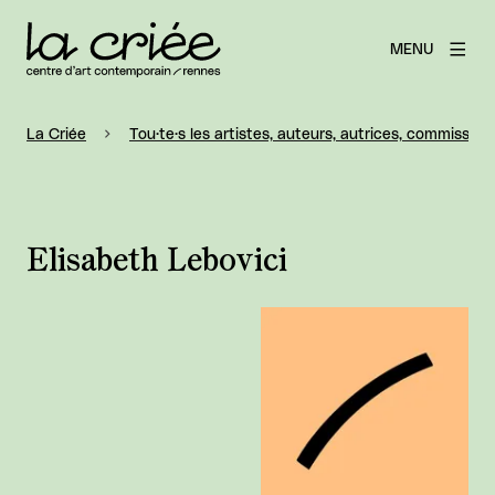
MENU
La Criée
Tou·te·s les artistes, auteurs, autrices, commissaire
Elisabeth Lebovici
Agrandir