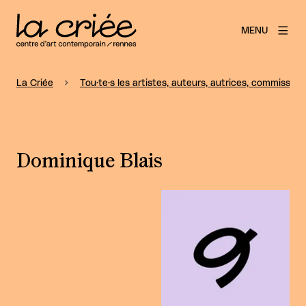
MENU
La Criée
Tou·te·s les artistes, auteurs, autrices, commissaire
Dominique Blais
Agrandir