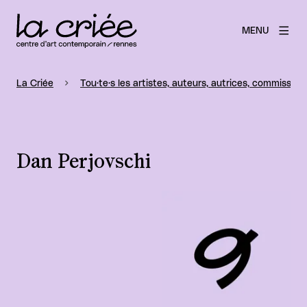
MENU
La Criée
Tou·te·s les artistes, auteurs, autrices, commissaire
Dan Perjovschi
Agrandir