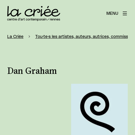
MENU
La Criée
Tou·te·s les artistes, auteurs, autrices, commissaire
Dan Graham
Agrandir