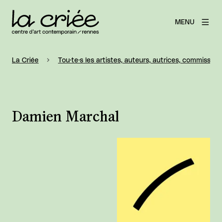
MENU
La Criée
Tou·te·s les artistes, auteurs, autrices, commissaire
Damien Marchal
Agrandir