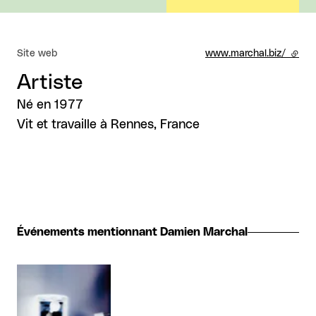
Site web
www.marchal.biz/
- lien
Artiste
Né en 1977
Vit et travaille à Rennes, France
Événements mentionnant Damien Marchal