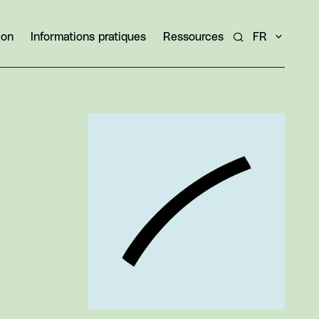
ion
Informations pratiques
Ressources
FR
Rechercher un ar
Agrandir