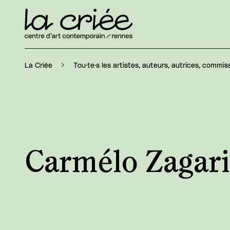
La Criée
Tou·te·s les artistes, auteurs, autrices, commiss
Carmélo Zagari