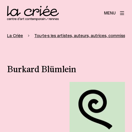
MENU
La Criée
Tou·te·s les artistes, auteurs, autrices, commissaire
Burkard Blümlein
Agrandir