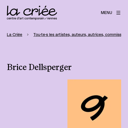
MENU
La Criée
Tou·te·s les artistes, auteurs, autrices, commissaire
Brice Dellsperger
Agrandir