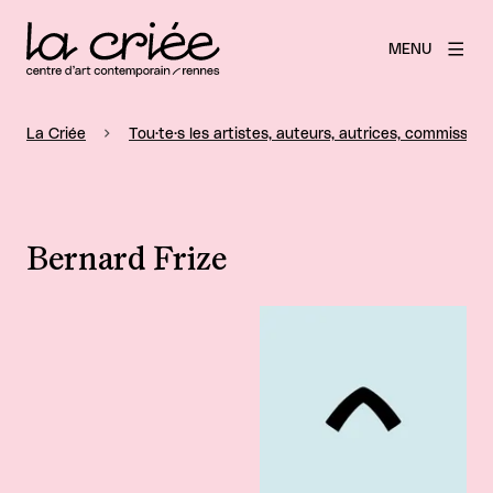
MENU
La Criée
Tou·te·s les artistes, auteurs, autrices, commissaire
Bernard Frize
Agrandir