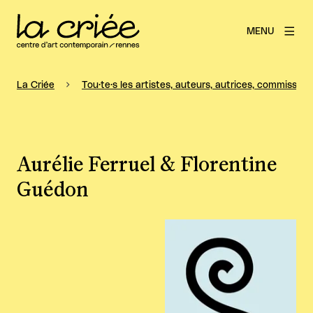
MENU
La Criée
Tou·te·s les artistes, auteurs, autrices, commissaire
Aurélie Ferruel & Florentine
Guédon
Agrandir