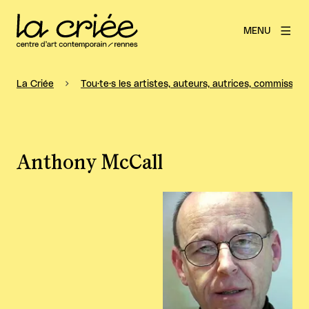
MENU
La Criée
Tou·te·s les artistes, auteurs, autrices, commissaire
Anthony McCall
Agrandir