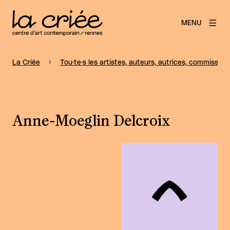
MENU
La Criée
Tou·te·s les artistes, auteurs, autrices, commissaire
Anne-Moeglin Delcroix
Agrandir