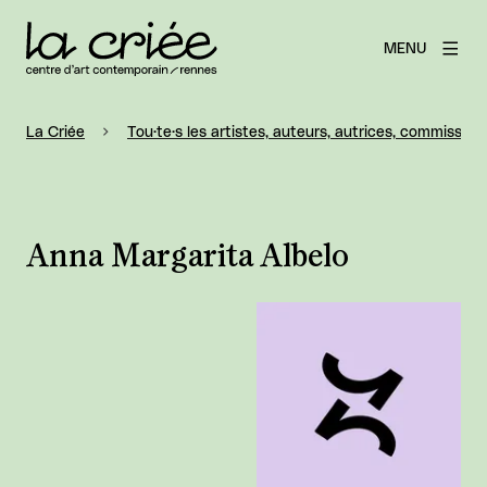
MENU
La Criée
Tou·te·s les artistes, auteurs, autrices, commissaire
Anna Margarita Albelo
Agrandir