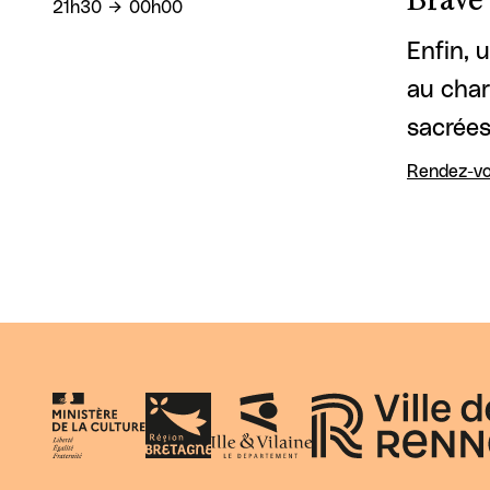
Brave
21h30
00h00
Enfin, 
au char
sacrées
Rendez-vo