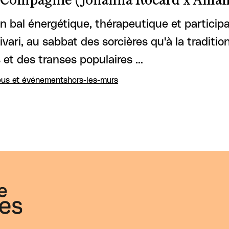
 Compagnie (Johanna Rocard x Aman
un bal énergétique, thérapeutique et participat
ivari, au sabbat des sorcières qu'à la traditi
 et des transes populaires …
us et événements
hors-les-murs