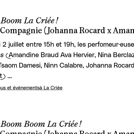
Boom La Criée !
 Compagnie (Johanna Rocard x Aman
i 2 juillet entre 15h et 19h, les perfomeur·eu
es
(Amandine Braud Ava Hervier, Nina Berclaz
Tsaom Damesi, Ninn Calabre, Johanna Rocard
t) …
us et événements
à La Criée
Boom Boom La Criée !