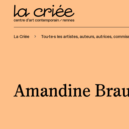
La Criée
Tou·te·s les artistes, auteurs, autrices, commiss
Amandine Bra